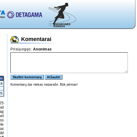
Komentarai
tas
18
25
:25
pat
ajį
bet
ros
ete
iai
KSM