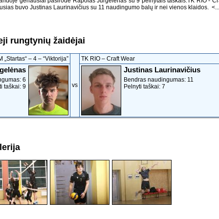
komandoje geriausiai pasirodė Rapolas Jurgelėnas su 9 pelnytais taškais.TK RIO - Cr
ias buvo Justinas Laurinavičius su 11 naudingumo balų ir nei vienos klaidos.
<..
ji rungtynių žaidėjai
 „Startas“ – 4 ‒ “Viktorija”
TK RIO ‒ Craft Wear
gelėnas
Justinas Laurinavičius
ngumas: 6
Bendras naudingumas: 11
vs
i taškai: 9
Pelnyti taškai: 7
erija