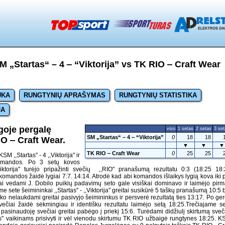
 „Startas“ – 4 ‒ “Viktorija” vs TK RIO ‒ Craft Wear
UKA
RUNGTYNIŲ APRAŠYMAS
RUNGTYNIŲ STATISTIKA
JA
goje pergalę
viso
1 setas
2 setas
3 se
SM „Startas“ – 4 ‒ “Viktorija”
0
18
18
O ‒ Craft Wear.
▼
▼
▼
TK RIO ‒ Craft Wear
0
25
25
M ,,Startas" - 4 ,,Viktorija" ir
omandos. Po 3 setų kovos
,Viktorija" turėjo pripažinti svečių ,,RIO" pranašumą rezultatu 0:3 (18:25 18
komandos žaidė lygiai 7:7. 14:14. Atrodė kad abi komandos išlaikys lygią kova iki 
ai vedami J. Dobilo puikių padavimų seto gale visiškai dominavo ir laimėjo pirm
e sete šeimininkai ,,Startas" - ,,Viktorija" greitai susikūrė 5 taškų pranašumą 10:5 
ko nelaukdami greitai pasivyjo šeimininkus ir persverė rezultatą ties 13:17. Po ge
večiai žaidė sėkmingiau ir identišku rezultatu laimėjo setą 18:25.Trečiajame s
 pasinaudoję svečiai greitai pabėgo į priekį 15:6. Turėdami didžiulį skirtumą sveč
ijos" vaikinams prisivyti ir vėl vienodu skirtumu TK RIO užbaigė rungtynes 18:25. 