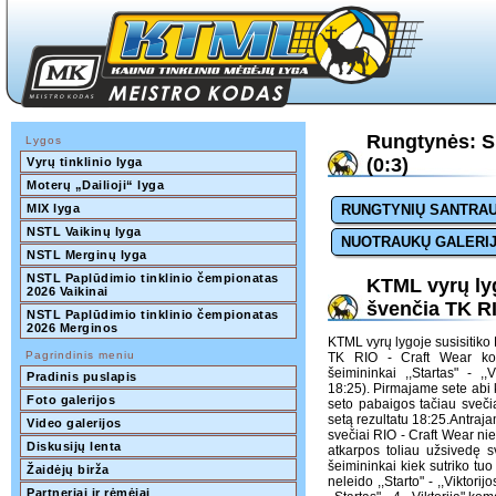
Rungtynės: SM
Lygos
(0:3)
Vyrų tinklinio lyga
Moterų „Dailioji“ lyga
MIX lyga
RUNGTYNIŲ SANTRA
NSTL Vaikinų lyga
NUOTRAUKŲ GALERI
NSTL Merginų lyga
NSTL Paplūdimio tinklinio čempionatas 
KTML vyrų ly
2026 Vaikinai
švenčia TK RI
NSTL Paplūdimio tinklinio čempionatas 
2026 Merginos
KTML vyrų lygoje susisitiko KS
Pagrindinis meniu
TK RIO - Craft Wear k
šeimininkai ,,Startas" - ,
Pradinis puslapis
18:25). Pirmajame sete abi 
Foto galerijos
seto pabaigos tačiau sveči
setą rezultatu 18:25.Antrajam
Video galerijos
svečiai RIO - Craft Wear nie
Diskusijų lenta
atkarpos toliau užsivedę s
šeimininkai kiek sutriko tuo
Žaidėjų birža
neleido ,,Starto" - ,,Viktor
Partneriai ir rėmėjai