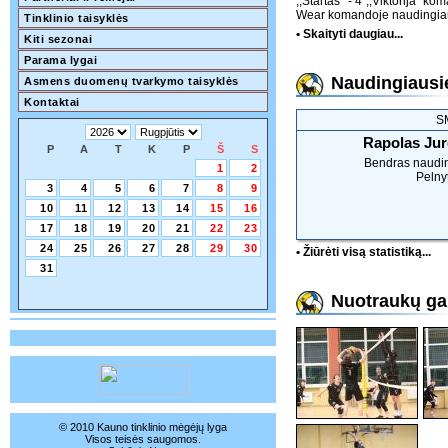
,,Startas" - 4 ,,Viktorija" 
Wear komandoje naudingiaus
Tinklinio taisyklės
• Skaityti daugiau...
Kiti sezonai
Parama lygai
Naudingiausie
Asmens duomenų tvarkymo taisyklės
Kontaktai
SM
Rapolas Jur
P
A
T
K
P
Š
S
Bendras naudi
1
2
Pelnyt
3
4
5
6
7
8
9
10
11
12
13
14
15
16
17
18
19
20
21
22
23
24
25
26
27
28
29
30
• Žiūrėti visą statistiką...
31
Nuotraukų gal
© 2010 Kauno tinklinio mėgėjų lyga
Visos teisės saugomos.