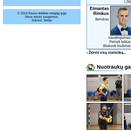
LS
Eimantas
Rimkus
© 2010 Kauno tinklinio mėgėjų lyga
Visos teisės saugomos.
Bendras
Sukūrė:
Netas
naudingumas:
Pelnyti taškai
Blokuoti mušimai:
• Žiūrėti visą statistiką...
Nuotraukų gal