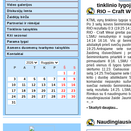
tinklinio lyg
Video galerijos
RIO ‒ Craft W
Diskusijų lenta
Žaidėjų birža
KTML vyrų tinklinio lygoje 
Partneriai ir rėmėjai
Po 3 setų kovos šeimininka
RIO rezultatu 0:3 (19:25 14
Tinklinio taisyklės
RIO - Craft Wear greitai pa
Kiti sezonai
LSMU nesubyrėjo ir sugebė
14:14 16:16. Vis gi šeim
Parama lygai
atsilaikyti prieš svečių puol
Asmens duomenų tvarkymo taisyklės
19:25.Antrajame sete sv
žaidimą išsiverždami į p
Kontaktai
šeimininkams priartėti ir s
pirmaudami 8:16. LSMU vy
prieš vienus iš lygos lyder
P
A
T
K
P
Š
S
skirtumo 11:23. Galiausiai
1
2
setą 14:25.Trečiajame sete 
krito į duobę atsilikdami
3
4
5
6
7
8
9
komandai nepavyko sušvel
10
11
12
13
14
15
16
svečiai neleido šeiminink
setą rezultatu 14:25. LSM
17
18
19
20
21
22
23
Rimkus su 6 naudingumo ba
24
25
26
27
28
29
30
naudingiausiai žaidė Jaun
<...>
31
• Skaityti daugiau...
Naudingiausie