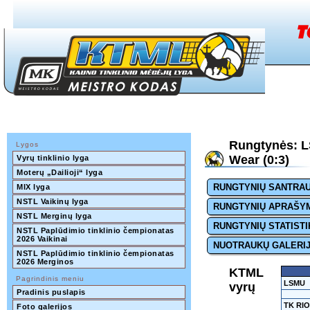
Rungtynės: L
Lygos
Wear (0:3)
Vyrų tinklinio lyga
Moterų „Dailioji“ lyga
RUNGTYNIŲ SANTRA
MIX lyga
NSTL Vaikinų lyga
RUNGTYNIŲ APRAŠY
NSTL Merginų lyga
RUNGTYNIŲ STATISTI
NSTL Paplūdimio tinklinio čempionatas 
2026 Vaikinai
NUOTRAUKŲ GALERI
NSTL Paplūdimio tinklinio čempionatas 
2026 Merginos
KTML
Pagrindinis meniu
LSMU
vyrų
Pradinis puslapis
TK RIO
Foto galerijos