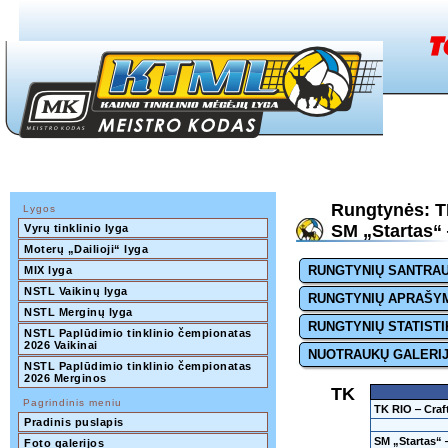
Rungtynės: T
Lygos
SM „Startas“ 
Vyrų tinklinio lyga
Moterų „Dailioji“ lyga
RUNGTYNIŲ SANTRA
MIX lyga
NSTL Vaikinų lyga
RUNGTYNIŲ APRAŠY
NSTL Merginų lyga
RUNGTYNIŲ STATISTI
NSTL Paplūdimio tinklinio čempionatas 
2026 Vaikinai
NUOTRAUKŲ GALERI
NSTL Paplūdimio tinklinio čempionatas 
2026 Merginos
TK
Pagrindinis meniu
TK RIO ‒ Craf
Pradinis puslapis
SM „Startas“ 
Foto galerijos