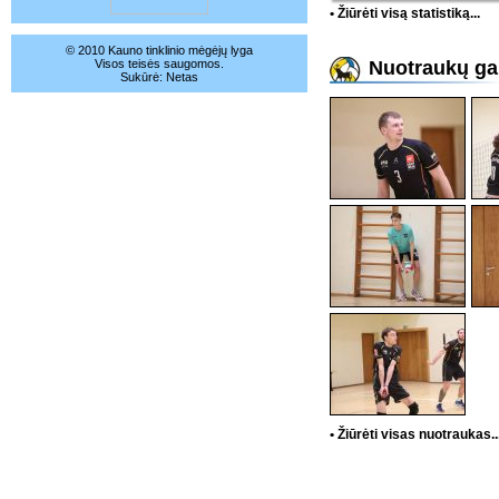
• Žiūrėti visą statistiką...
© 2010 Kauno tinklinio mėgėjų lyga
Visos teisės saugomos.
Nuotraukų gal
Sukūrė:
Netas
• Žiūrėti visas nuotraukas..