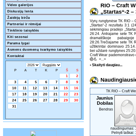
RIO – Craft W
Video galerijos
„Startas“-2 – 
Diskusijų lenta
Žaidėjų birža
Vyrų rungtynėse TK RIO – C
Partneriai ir rėmėjai
„Startas“-2 rezultatu 3:1 (
sėkmingiau pradėjo „Startas
Tinklinio taisyklės
26:24. Antrajame sete TK 
Kiti sezonai
dramatiškoje pabaigoj
28:26.Trečiajame sete TK R
Parama lygai
užtikrintai dominavo 25:14.
Asmens duomenų tvarkymo taisyklės
bei uždarė rungtynes 25:20
Craft Wear pademonstravo ch
Kontaktai
🏐💪
<...>
• Skaityti daugiau...
P
A
T
K
P
Š
S
1
2
Naudingiausie
3
4
5
6
7
8
9
10
11
12
13
14
15
16
TK RIO ‒ Craft We
17
18
19
20
21
22
23
Jaunius
24
25
26
27
28
29
30
Dobilas
31
Bendras
naudingumas: 
Pelnyti taškai: