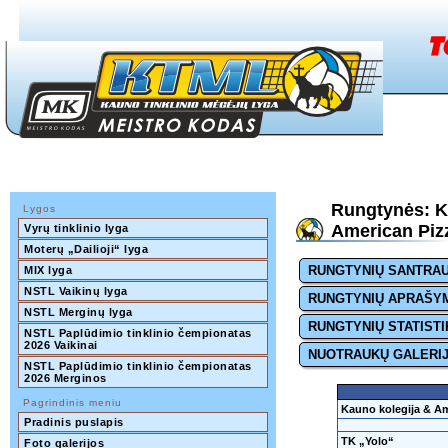
Rungtynės: K
Lygos
American Pizz
Vyrų tinklinio lyga
Moterų „Dailioji“ lyga
RUNGTYNIŲ SANTRA
MIX lyga
NSTL Vaikinų lyga
RUNGTYNIŲ APRAŠY
NSTL Merginų lyga
RUNGTYNIŲ STATISTI
NSTL Paplūdimio tinklinio čempionatas 
2026 Vaikinai
NUOTRAUKŲ GALERI
NSTL Paplūdimio tinklinio čempionatas 
2026 Merginos
Pagrindinis meniu
Kauno kolegija & Am
Pradinis puslapis
TK „Yolo“
Foto galerijos