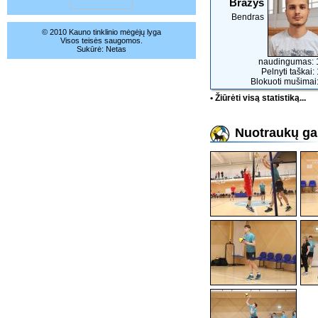
Brazys
Bendras
© 2010 Kauno tinklinio mėgėjų lyga
Visos teisės saugomos.
Sukūrė:
Netas
naudingumas: 
Pelnyti taškai:
Blokuoti mušimai:
• Žiūrėti visą statistiką...
Nuotraukų gal