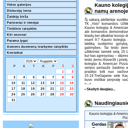
Kauno kolegi
Video galerijos
namų arenoje
Diskusijų lenta
Žaidėjų birža
Šį vakarą aikštelėje susiti
Partneriai ir rėmėjai
TK „Yolo“ komandos. Užtikr
Kauno kolegija & American
Tinklinio taisyklės
abi komandos demonstravo
Kiti sezonai
klaidų bei atkakliai kovojo d
esant 9:7 Kauno kolegija
Parama lygai
taktiką sustiprino gynyb
Asmens duomenų tvarkymo taisyklės
galimybes. Tai leido jiem
užtikrintai laimėti setą 25
Kontaktai
kur kas agresyviau – stipre
leido jiems išsiveržti į prie
kolegija & American Pizza
P
A
T
K
P
Š
S
serijos perlaužė žaidimo e
1
2
pradėjo tolti nuo varžo
25:19.Trečiajame sete Ka
3
4
5
6
7
8
9
buvo visiškai perpratę var
10
11
12
13
14
15
16
<...>
17
18
19
20
21
22
23
• Skaityti daugiau...
24
25
26
27
28
29
30
31
Naudingiausie
Kauno kolegija & Americ
Piz
Gerdas