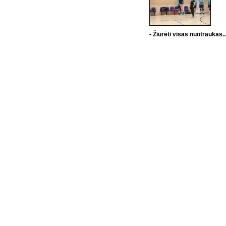
• Žiūrėti visas nuotraukas..