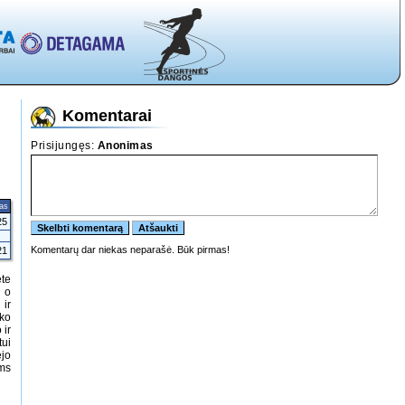
Komentarai
tas
25
21
ete
s o
 ir
yko
 ir
tui
ėjo
ams