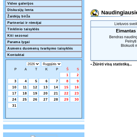
Video galerijos
Diskusijų lenta
Naudingiausie
Žaidėjų birža
Partneriai ir rėmėjai
Lietuvos svei
Tinklinio taisyklės
Eimantas
Kiti sezonai
Bendras naudin
Pelnyti
Parama lygai
Blokuoti 
Asmens duomenų tvarkymo taisyklės
Kontaktai
• Žiūrėti visą statistiką...
P
A
T
K
P
Š
S
1
2
3
4
5
6
7
8
9
10
11
12
13
14
15
16
17
18
19
20
21
22
23
24
25
26
27
28
29
30
31