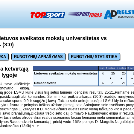
etuvos sveikatos mokslų universitetas vs
 (3:0)
UKA
RUNGTYNIŲ APRAŠYMAS
RUNGTYNIŲ STATISTIKA
 ketvirtąją
viso
1 setas
2 setas
3 se
Lietuvos sveikatos mokslų universitetas
0
25
25
 lygoje
▲
▲
▲
Raudondvaris
0
21
21
 savo aikštelėje
ndvario ekipą.
įrodė LSMU kurie visus tris setus laimėjo identišku rezultatu 25:21.Pirmame s
pasidžiaugti abi komandos. Šeimininkai puikia atkarpa (10:3) pradėjo rungtyne
tsakė spurtu 0:9 ir sugrįžo į kovą. Tačiau seto antroje pusėje LSMU klydo rečiau
tyta užtvara ir pelnytas taškas uždarė pirmąjį setą.Antrajame sete svečiams pav
 sėkmingas E. Želvytės ir D. Monkevičiaus duetas rinko vieną tašką po kito ir padėjo
 savo pranašumą.Didžiąją trečio seto dalį pirmavo Raudondvario ekipa ir rezulta
virtasis setas atrodė tikrai realus scenarijus tačiau lemiamu metu šeimininkai laim
gtynes.Raudondvario komandą į priekį vedė 16tšk pelnęs D. Margelis.Nugalėtoj
 Monkevičius (13tšk)
<...>