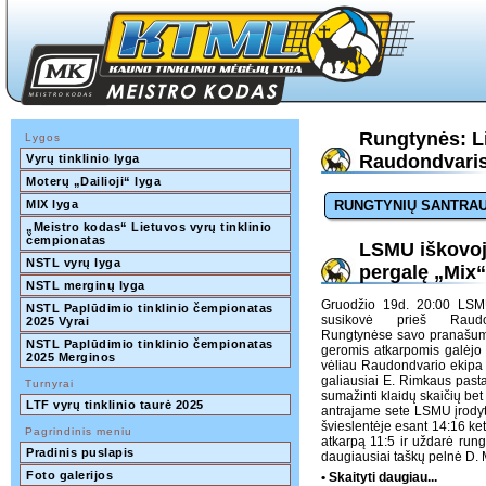
Rungtynės: Li
Lygos
Raudondvaris
Vyrų tinklinio lyga
Moterų „Dailioji“ lyga
MIX lyga
RUNGTYNIŲ SANTRA
„Meistro kodas“ Lietuvos vyrų tinklinio 
čempionatas
LSMU iškovoja
NSTL vyrų lyga
pergalę „Mix“
NSTL merginų lyga
Gruodžio 19d. 20:00 LSMU
NSTL Paplūdimio tinklinio čempionatas 
susikovė prieš Raudo
2025 Vyrai
Rungtynėse savo pranašumą 
NSTL Paplūdimio tinklinio čempionatas 
geromis atkarpomis galėjo 
2025 Merginos
vėliau Raudondvario ekipa a
galiausiai E. Rimkaus pasta
Turnyrai
sumažinti klaidų skaičių bet
LTF vyrų tinklinio taurė 2025
antrajame sete LSMU įrodyti
švieslentėje esant 14:16 ket
Pagrindinis meniu
atkarpą 11:5 ir uždarė run
Pradinis puslapis
daugiausiai taškų pelnė D.
Foto galerijos
• Skaityti daugiau...