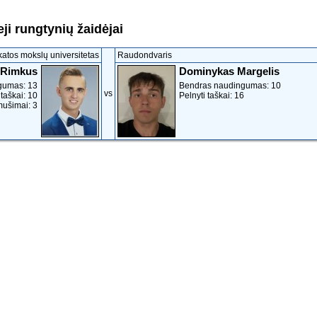
ji rungtynių žaidėjai
katos mokslų universitetas
Raudondvaris
 Rimkus
Dominykas Margelis
gumas: 13
Bendras naudingumas: 10
vs
 taškai: 10
Pelnyti taškai: 16
mušimai: 3