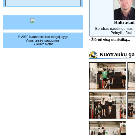
Baltrušait
Bendras naudingumas: 
Pelnyti taškai:
© 2010 Kauno tinklinio mėgėjų lyga
• Žiūrėti visą statistiką...
Visos teisės saugomos.
Sukūrė:
Netas
Nuotraukų gal