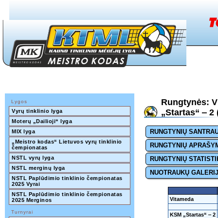
Rungtynės: 
Lygos
„Startas“ ‒ 2 
Vyrų tinklinio lyga
Moterų „Dailioji“ lyga
RUNGTYNIŲ SANTRA
MIX lyga
„Meistro kodas“ Lietuvos vyrų tinklinio 
RUNGTYNIŲ APRAŠY
čempionatas
NSTL vyrų lyga
RUNGTYNIŲ STATISTI
NSTL merginų lyga
NUOTRAUKŲ GALERI
NSTL Paplūdimio tinklinio čempionatas 
2025 Vyrai
NSTL Paplūdimio tinklinio čempionatas 
Vitameda
2025 Merginos
Turnyrai
KSM „Startas“ ‒ 2