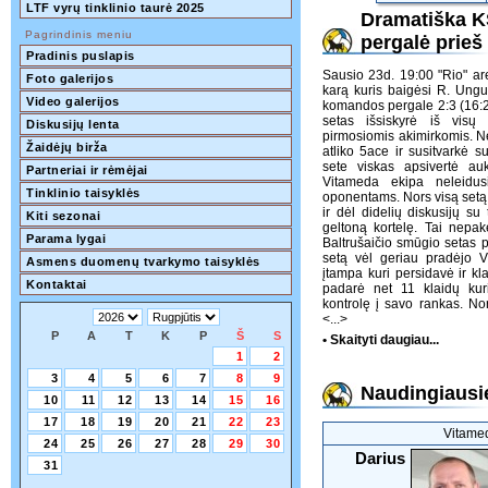
LTF vyrų tinklinio taurė 2025
Dramatiška K
Pagrindinis meniu
pergalė prieš
Pradinis puslapis
Sausio 23d. 19:00 "Rio" are
Foto galerijos
karą kuris baigėsi R. Ung
Video galerijos
komandos pergale 2:3 (16:2
setas išsiskyrė iš visų 
Diskusijų lenta
pirmosiomis akimirkomis. Ne
Žaidėjų birža
atliko 5ace ir susitvarkė 
sete viskas apsivertė au
Partneriai ir rėmėjai
Vitameda ekipa neleidusi
Tinklinio taisyklės
oponentams. Nors visą setą 
ir dėl didelių diskusijų su
Kiti sezonai
geltoną kortelę. Tai nepa
Parama lygai
Baltrušaičio smūgio setas 
setą vėl geriau pradėjo 
Asmens duomenų tvarkymo taisyklės
įtampa kuri persidavė ir kla
Kontaktai
padarė net 11 klaidų kur
kontrolę į savo rankas. No
<...>
P
A
T
K
P
Š
S
• Skaityti daugiau...
1
2
3
4
5
6
7
8
9
Naudingiausie
10
11
12
13
14
15
16
17
18
19
20
21
22
23
Vitame
24
25
26
27
28
29
30
Darius
31