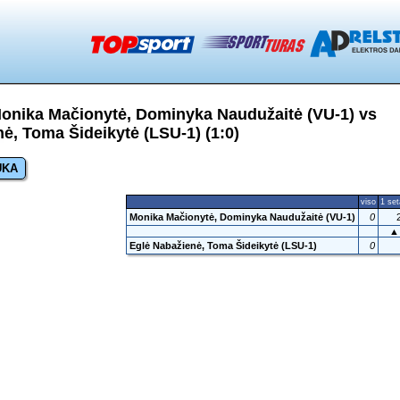
onika Mačionytė, Dominyka Naudužaitė (VU-1) vs
ė, Toma Šideikytė (LSU-1) (1:0)
UKA
viso
1 se
Monika Mačionytė, Dominyka Naudužaitė (VU-1)
0
▲
Eglė Nabažienė, Toma Šideikytė (LSU-1)
0