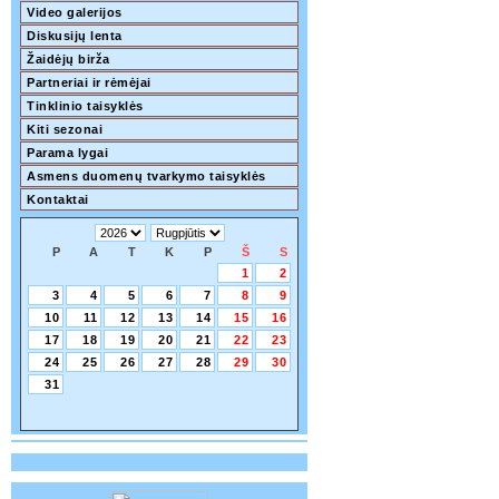
Video galerijos
Diskusijų lenta
Žaidėjų birža
Partneriai ir rėmėjai
Tinklinio taisyklės
Kiti sezonai
Parama lygai
Asmens duomenų tvarkymo taisyklės
Kontaktai
P
A
T
K
P
Š
S
1
2
3
4
5
6
7
8
9
10
11
12
13
14
15
16
17
18
19
20
21
22
23
24
25
26
27
28
29
30
31