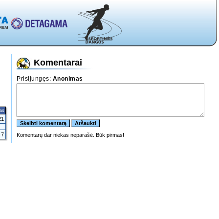
Komentarai
tas
21
7