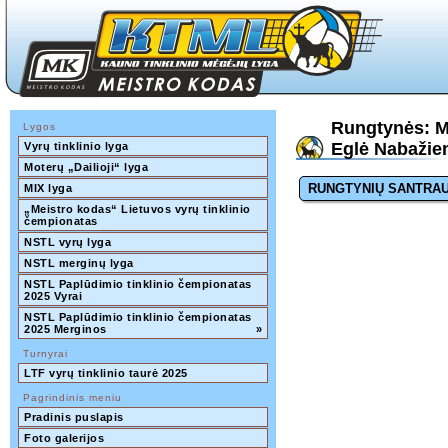
Rungtynės: M
Lygos
Eglė Nabažien
Vyrų tinklinio lyga
Moterų „Dailioji“ lyga
RUNGTYNIŲ SANTRA
MIX lyga
„Meistro kodas“ Lietuvos vyrų tinklinio 
čempionatas
NSTL vyrų lyga
NSTL merginų lyga
NSTL Paplūdimio tinklinio čempionatas 
2025 Vyrai
NSTL Paplūdimio tinklinio čempionatas 
2025 Merginos
»
Turnyrai
LTF vyrų tinklinio taurė 2025
Pagrindinis meniu
Pradinis puslapis
Foto galerijos